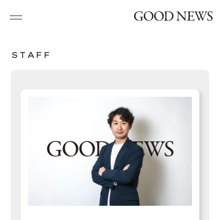
S
T
A
F
F