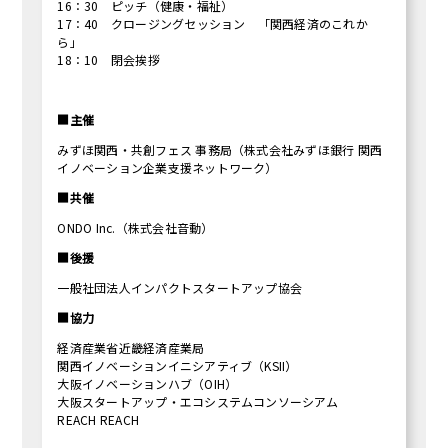
16：30 ピッチ（健康・福祉）
17：40 クロージングセッション 「関西経済のこれか
ら」
18：10 閉会挨拶
■主催
みずほ関西・共創フェス 事務局（株式会社みずほ銀行 関西
イノベーション企業支援ネットワーク）
■共催
ONDO Inc.（株式会社音動）
■後援
一般社団法人インパクトスタートアップ協会
■協力
経済産業省近畿経済産業局
関西イノベーションイニシアティブ（KSII）
大阪イノベーションハブ（OIH）
大阪スタートアップ・エコシステムコンソーシアム
REACH REACH