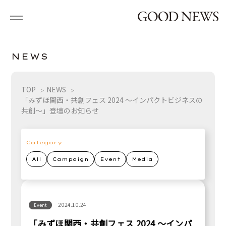
N
E
W
S
TOP
NEWS
「みずほ関西・共創フェス 2024 ～インパクトビジネスの
共創～」登壇のお知らせ
Category
All
Campaign
Event
Media
2024.10.24
Event
「みずほ関西・共創フェス 2024 ～インパ