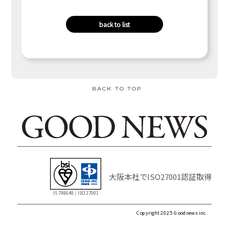
back to list
BACK TO TOP
大阪本社でISO27001認証取得
IS 798648 / ISO 27001
Copyright 2025 Goodnews inc.