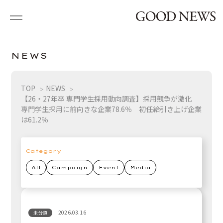
N
E
W
S
TOP
NEWS
【26・27年卒 専門学生採用動向調査】採用競争が激化
専門学生採用に前向きな企業78.6％ 初任給引き上げ企業
は61.2％
Category
All
Campaign
Event
Media
2026.03.16
未分類