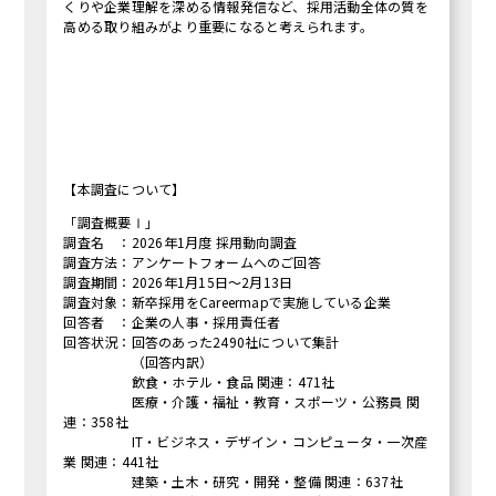
くりや企業理解を深める情報発信など、採用活動全体の質を
高める取り組みがより重要になると考えられます。
【本調査について】
「調査概要Ⅰ」
調査名 ：2026年1月度 採用動向調査
調査方法：アンケートフォームへのご回答
調査期間：2026年1月15日〜2月13日
調査対象：新卒採用をCareermapで実施している企業
回答者 ：企業の人事・採用責任者
回答状況：回答のあった2490社について集計
（回答内訳）
飲食・ホテル・食品 関連：471社
医療・介護・福祉・教育・スポーツ・公務員 関
連：358社
IT・ビジネス・デザイン・コンピュータ・一次産
業 関連：441社
建築・土木・研究・開発・整備 関連：637社