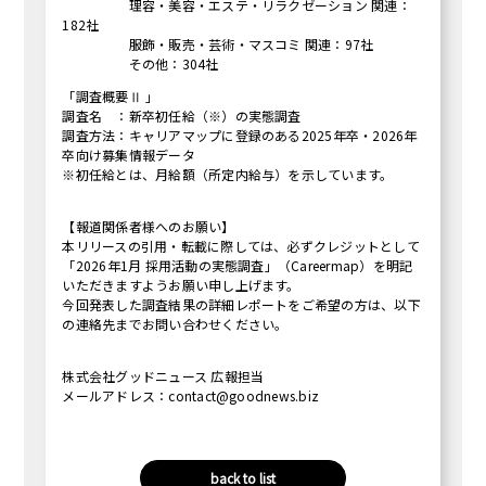
理容・美容・エステ・リラクゼーション 関連：
182社
服飾・販売・芸術・マスコミ 関連：97社
その他：304社
「調査概要Ⅱ 」
調査名 ：新卒初任給（※）の実態調査
調査方法：キャリアマップに登録のある2025年卒・2026年
卒向け募集情報データ
※初任給とは、月給額（所定内給与）を示しています。
【報道関係者様へのお願い】
本リリースの引用・転載に際しては、必ずクレジットとして
「2026年1月 採用活動の実態調査」（Careermap）を明記
いただきますようお願い申し上げます。
今回発表した調査結果の詳細レポートをご希望の方は、以下
の連絡先までお問い合わせください。
株式会社グッドニュース 広報担当
メールアドレス：contact@goodnews.biz
back to list